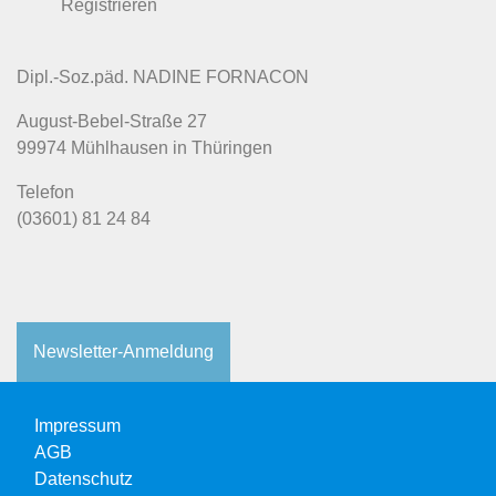
Registrieren
Dipl.-Soz.päd. NADINE FORNACON
August-Bebel-Straße 27
99974 Mühlhausen in Thüringen
​Telefon
(03601) 81 24 84
Newsletter-Anmeldung
Impressum
AGB
Datenschutz